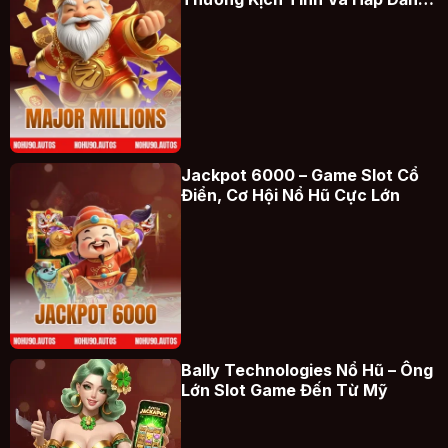
định. Chính sự dễ tham gia, quen thuộc cùng độ tin
2025
cậy cao khiến SABA trở thành lựa chọn lý tưởng
cho người mới bắt đầu.
Major Millions
Jackpot 6000 – Game Slot Cổ
Điển, Cơ Hội Nổ Hũ Cực Lớn
Danh sách các sảnh thể thao NOHU90
Jackpot 6000
CMD368
Bally Technologies Nổ Hũ – Ông
CMD368 là sảnh nổi bật thứ hai trên nền tảng,
Lớn Slot Game Đến Từ Mỹ
được biết đến với giao diện hiện đại, tốc độ xử lý
nhanh. CMD368 còn có hệ thống thống kê chi tiết