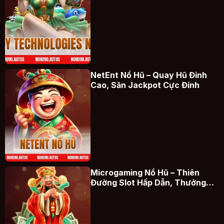
giúp hội viên đưa ra nhận định chính xác hơn trước
trận đấu. Sự kết hợp giữa yếu tố công nghệ, tính
chuyên sâu và uy tín lâu năm khiến CMD368 trở
Bally Technologies nổ
thành nơi lý tưởng cho những ai thích sự chuyên
nghiệp tại thể thao NOHU90.
hũ
UG sports
NetEnt Nổ Hũ – Quay Hũ Đỉnh
Cao, Săn Jackpot Cực Đỉnh
UG sports là sảnh có tốc độ phát triển nhanh nhờ
vào tính năng cập nhật tỷ lệ theo thời gian thực
(real-time odds) cùng thiết kế giao diện mới mẻ, trực
quan. Tỷ lệ ăn tại sảnh này khá cao, nhiều lựa chọn
lạ giúp hội viên dễ tìm được cửa có lợi nhuận tốt.
Với những ai thích sự mới lạ cùng với tỷ lệ ăn hấp
NetEnt nổ hũ
dẫn, UG Sports chắc chắn đem lại một điểm đến
không thể bỏ qua.
Microgaming Nổ Hũ – Thiên
Đường Slot Hấp Dẫn, Thưởng
IN Sports
Khủng
IN Sports gây ấn tượng mạnh với khả năng cá cược
trực tiếp (live betting) cực kỳ mượt mà, đặc biệt với