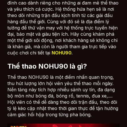
đỉnh cao dành riêng cho những ai đam mê thể thao
và yêu thích cá cược. Hệ thống hứa hẹn sẽ là nơi
theo dõi những trận đấu kịch tính từ các giải đấu
hàng đầu thế giới. Cùng với đó sẽ là địa điểm lý
tưởng để thử vận may với hệ thống trực tuyến hiện
đại, bảo mật và giàu tiện ích. Hãy cùng khám phá
một thế giới sôi động, nơi khách hàng sẽ không chỉ
là khán giả, mà còn là người tham gia trực tiếp vào
cuộc chơi chi tiết tại
NOHU90
.
Thể thao NOHU90 là gì?
Thể thao NOHU90 là một điểm nhấn quan trọng,
thu hút lượng lớn hội viên yêu thể thao mỗi ngày.
Nền tảng này tích hợp nhiều sảnh uy tín, đa dạng
bộ môn như bóng đá, bóng rổ, tennis, đua xe,....
Hội viên có thể dễ dàng theo dõi trận đấu, theo dõi
tỷ lệ kèo cập nhật theo thời gian thực để tận hưởng
cảm giác hồi hộp trong từng pha bóng.