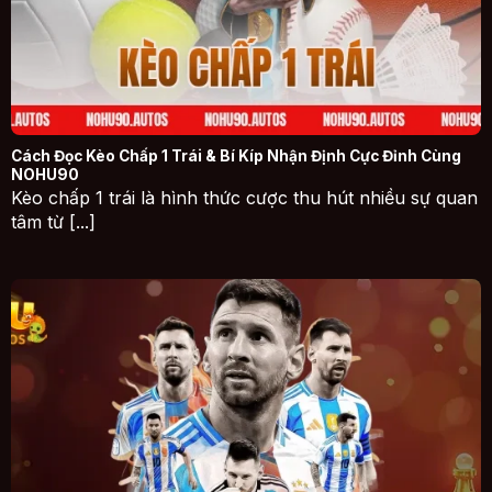
Kèo chấp 1 trái
Cách Đọc Kèo Chấp 1 Trái & Bí Kíp Nhận Định Cực Đỉnh Cùng
NOHU90
Kèo chấp 1 trái là hình thức cược thu hút nhiều sự quan
tâm từ [...]