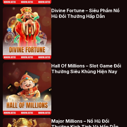
Cực Đã, Nhận Thưởng Cực Khủng
Divine Fortune – Siêu Phẩm Nổ
Danh sách các sảnh thể thao
Hũ Đổi Thưởng Hấp Dẫn
NOHU90
Để mang đến trải nghiệm thể thao NOHU90 toàn
diện nhất, nền tảng đã tích hợp nhiều sảnh hàng
đầu châu Á. Mỗi sảnh đều mang đến phong cách
Divine Fortune
riêng biệt, giao diện thân thiện cùng tỷ lệ hấp dẫn,
phù hợp với nhu cầu đa dạng của hội viên – từ
người mới làm quen đến những tay tham gia chuyên
Hall Of Millions – Slot Game Đổi
Thưởng Siêu Khủng Hiện Nay
nghiệp. Dưới đây là phân tích chi tiết từng sảnh nổi
bật hiện có tại nền tảng.
SABA sports
SABA sports là một trong những sảnh uy tín hàng
Hall of Millions
đầu được tích hợp. Đây là nền tảng lâu năm, đã
quen thuộc với cộng đồng châu Á nhờ khả năng
cập nhật tỷ lệ kèo nhanh chóng và hệ thống ổn
Major Millions – Nổ Hũ Đổi
Thưởng Kịch Tính Và Hấp Dẫn