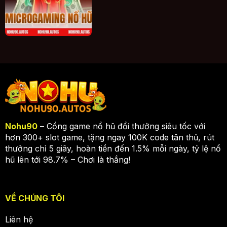
các trận đấu đến từ châu Âu cùng với khu vực
Nam Mỹ, nơi sản sinh ra nhiều cuộc đối đầu kịch
Microgaming nổ hũ
tính. Ngoài ra, IN Sports còn có tính năng phân
tích chuyên sâu, hiển thị tỷ lệ thắng thua, thẻ phạt
hay tình huống nguy hiểm. Đây là sảnh lý tưởng
cho những ai đam mê phân tích trận, muốn nâng
cao khả năng dự đoán trong cá cược thể thao
NOHU90.
Crown sports
Sảnh này cực kỳ thân thiện với người mới, với ưu
Nohu90
– Cổng game nổ hũ đổi thưởng siêu tốc với
điểm hệ thống cược đơn giản. Crown cũng chú
hơn 300+ slot game, tặng ngay 100K code tân thủ, rút
trọng phát triển kèo sớm (early market), giúp hội
thưởng chỉ 5 giây, hoàn tiền đến 1.5% mỗi ngày, tỷ lệ nổ
viên có thêm thời gian phân tích để lựa chọn hợp lý.
hũ lên tới 98.7% – Chơi là thắng!
Với lối tiếp cận thân thiện, đây sẽ là “bệ phóng”
phù hợp cho những ai đang làm quen với cá cược
thể thao NOHU90.
VỀ CHÚNG TÔI
Ưu điểm khi cá cược thể thao
Liên hệ