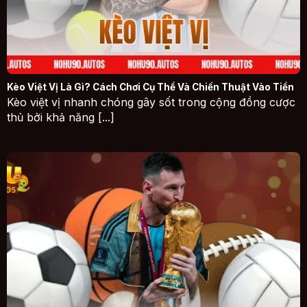
Kèo việt vị
Kèo Việt Vị Là Gì? Cách Chơi Cụ Thể Và Chiến Thuật Vào Tiền
Kèo việt vị nhanh chóng gây sốt trong cộng đồng cược
thủ bởi khả năng [...]