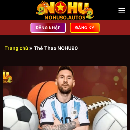
Bỏ
qua
nội
dung
ĐĂNG NHẬP
ĐĂNG KÝ
Trang chủ
»
Thể Thao NOHU90