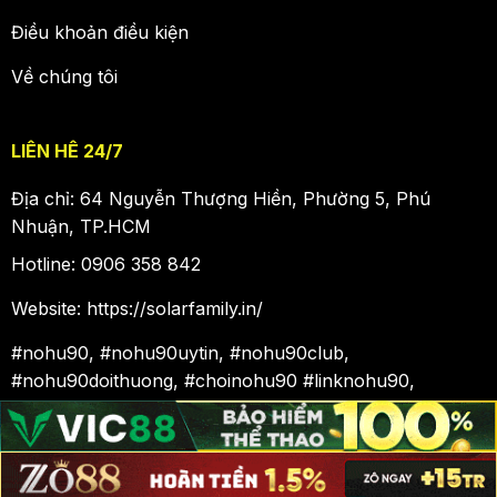
Điều khoản điều kiện
Về chúng tôi
LIÊN HÊ 24/7
Địa chỉ: 64 Nguyễn Thượng Hiền, Phường 5, Phú
Nhuận, TP.HCM
Hotline: 0906 358 842
Website: https://solarfamily.in/
#nohu90, #nohu90uytin, #nohu90club,
#nohu90doithuong, #choinohu90 #linknohu90,
#appnohu90, #dangkynohu90
Copyright 2026 ©
Nohu