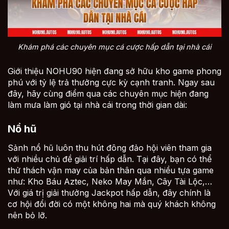
Khám phá các chuyên mục cá cược hấp dẫn tại nhà cái
Giới thiệu NOHU90 hiện đang sở hữu kho game phong
phú với tỷ lệ trả thưởng cực kỳ cạnh tranh. Ngay sau
đây, hãy cùng điểm qua các chuyên mục hiện đang
làm mưa làm gió tại nhà cái trong thời gian dài:
Nổ hũ
Sảnh nổ hũ luôn thu hút đông đảo hội viên tham gia
với nhiều chủ đề giải trí hấp dẫn. Tại đây, bạn có thể
thử thách vận may của bản thân qua nhiều tựa game
như: Kho Báu Aztec, Neko May Mắn, Cây Tài Lộc,…
Với giá trị giải thưởng Jackpot hấp dẫn, đây chính là
cơ hội đổi đời có một không hai mà quý khách không
nên bỏ lỡ.