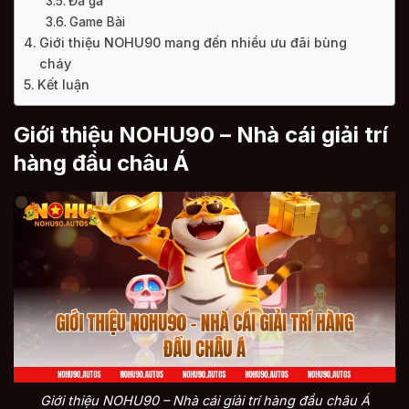
Đá gà
Game Bài
Giới thiệu NOHU90 mang đến nhiều ưu đãi bùng
cháy
Kết luận
Giới thiệu NOHU90 – Nhà cái giải trí
hàng đầu châu Á
Giới thiệu NOHU90 – Nhà cái giải trí hàng đầu châu Á