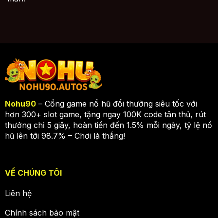
Nohu90
– Cổng game nổ hũ đổi thưởng siêu tốc với
hơn 300+ slot game, tặng ngay 100K code tân thủ, rút
thưởng chỉ 5 giây, hoàn tiền đến 1.5% mỗi ngày, tỷ lệ nổ
hũ lên tới 98.7% – Chơi là thắng!
VỀ CHÚNG TÔI
Liên hệ
Chính sách bảo mật