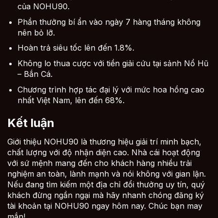
của NOHU90.
Phần thưởng bí ẩn vào ngày 7 hàng tháng không
nên bỏ lỡ.
Hoàn trả siêu tốc lên đến 1.8%.
Không lo thua cược với tiền giải cứu tại sảnh Nổ Hũ
– Bắn Cá.
Chương trình hợp tác đại lý với mức hoa hồng cao
nhất Việt Nam, lên đến 68%.
Kết luận
Giới thiệu NOHU90 là thương hiệu giải trí minh bạch,
chất lượng với độ nhận diện cao. Nhà cái hoạt động
với sứ mệnh mang đến cho khách hàng nhiều trải
nghiệm an toàn, lành mạnh và nói không với gian lận.
Nếu đang tìm kiếm một địa chỉ đổi thưởng uy tín, quý
khách đừng ngần ngại mà hãy nhanh chóng đăng ký
tài khoản tại NOHU90 ngay hôm nay. Chúc bạn may
mắn!