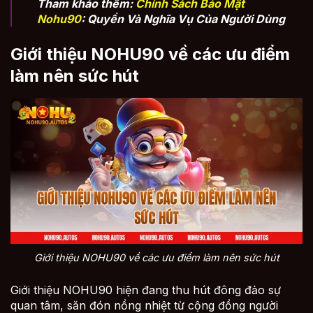
Tham khảo thêm:
Chính Sách Bảo Mật
Nohu90
: Quyền Và Nghĩa Vụ Của Người Dùng
Giới thiệu NOHU90 về các ưu điểm
làm nên sức hút
Giới thiệu NOHU90 về các ưu điểm làm nên sức hút
Giới thiệu NOHU90 hiện đang thu hút đông đảo sự
quan tâm, săn đón nồng nhiệt từ cộng đồng người