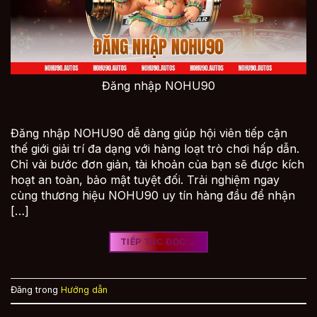
Đăng nhập NOHU90
Đăng nhập NOHU90 dễ dàng giúp hội viên tiếp cận
thế giới giải trí đa dạng với hàng loạt trò chơi hấp dẫn.
Chỉ vài bước đơn giản, tài khoản của bạn sẽ được kích
hoạt an toàn, bảo mật tuyệt đối. Trải nghiệm ngay
cùng thương hiệu NOHU90 uy tín hàng đầu để nhận
[…]
TIẾP TỤC ĐỌC
→
Đăng trong
Hướng dẫn