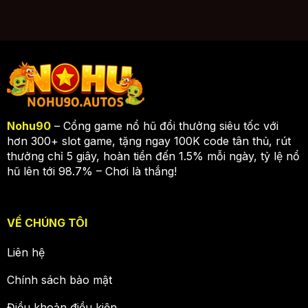
Nohu90
– Cổng game nổ hũ đổi thưởng siêu tốc với
hơn 300+ slot game, tặng ngay 100K code tân thủ, rút
thưởng chỉ 5 giây, hoàn tiền đến 1.5% mỗi ngày, tỷ lệ nổ
hũ lên tới 98.7% – Chơi là thắng!
VỀ CHÚNG TÔI
Liên hệ
Chính sách bảo mật
Điều khoản điều kiện