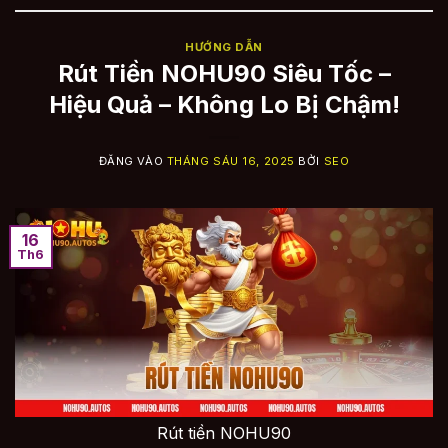
HƯỚNG DẪN
Rút Tiền NOHU90 Siêu Tốc –
Hiệu Quả – Không Lo Bị Chậm!
ĐĂNG VÀO
THÁNG SÁU 16, 2025
BỞI
SEO
16
Th6
Rút tiền NOHU90