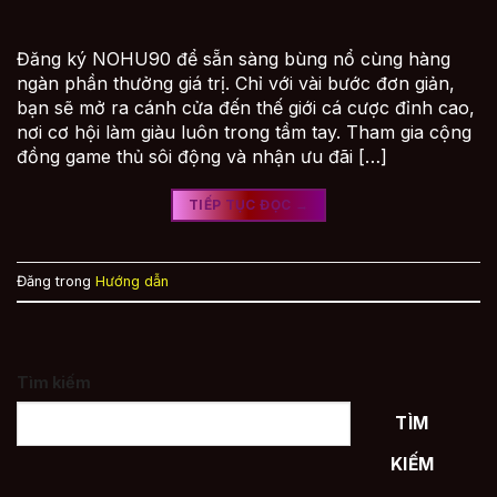
Đăng ký NOHU90 để sẵn sàng bùng nổ cùng hàng
ngàn phần thưởng giá trị. Chỉ với vài bước đơn giản,
bạn sẽ mở ra cánh cửa đến thế giới cá cược đỉnh cao,
nơi cơ hội làm giàu luôn trong tầm tay. Tham gia cộng
đồng game thủ sôi động và nhận ưu đãi […]
TIẾP TỤC ĐỌC
→
Đăng trong
Hướng dẫn
Tìm kiếm
TÌM
KIẾM