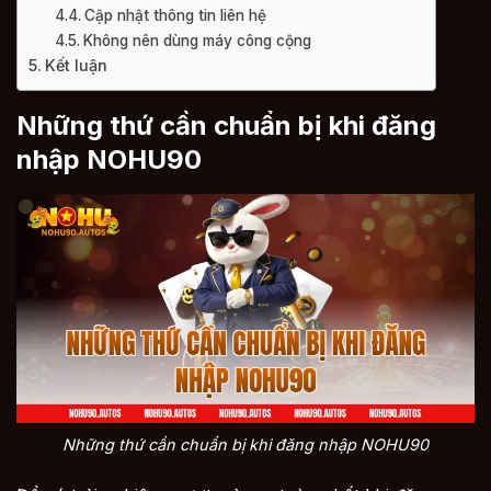
Cập nhật thông tin liên hệ
Không nên dùng máy công cộng
Kết luận
Những thứ cần chuẩn bị khi đăng
nhập NOHU90
Những thứ cần chuẩn bị khi đăng nhập NOHU90