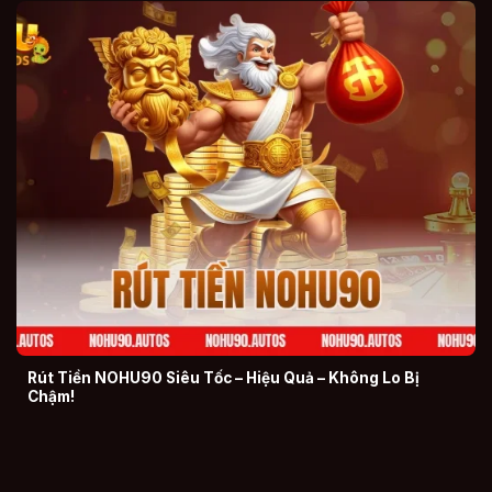
Rút tiền NOHU90
Rút Tiền NOHU90 Siêu Tốc – Hiệu Quả – Không Lo Bị
Chậm!