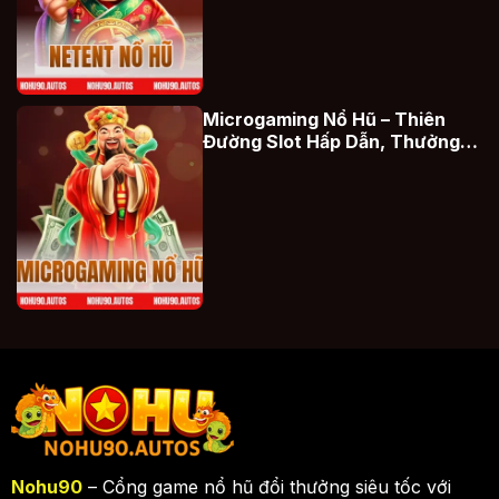
NetEnt nổ hũ
Microgaming Nổ Hũ – Thiên
Đường Slot Hấp Dẫn, Thưởng
Khủng
Microgaming nổ hũ
Nohu90
– Cổng game nổ hũ đổi thưởng siêu tốc với