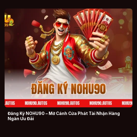
Đăng ký NOHU90
Đăng Ký NOHU90 – Mở Cánh Cửa Phát Tài Nhận Hàng
Ngàn Ưu Đãi