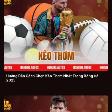
Kèo thơm
Hướng Dẫn Cách Chọn Kèo Thơm Nhất Trong Bóng Đá
2025