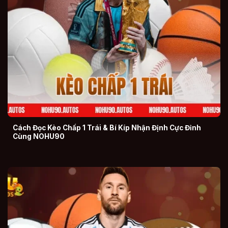
Kèo chấp 1 trái
Cách Đọc Kèo Chấp 1 Trái & Bí Kíp Nhận Định Cực Đỉnh
Cùng NOHU90