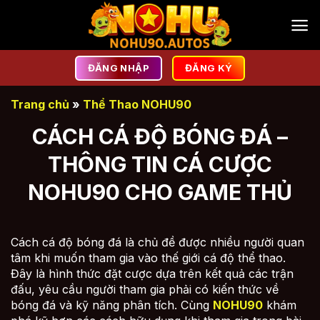
Bỏ
qua
nội
dung
ĐĂNG NHẬP
ĐĂNG KÝ
Trang chủ
»
Thể Thao NOHU90
CÁCH CÁ ĐỘ BÓNG ĐÁ –
THÔNG TIN CÁ CƯỢC
NOHU90 CHO GAME THỦ
Cách cá độ bóng đá là chủ đề được nhiều người quan
tâm khi muốn tham gia vào thế giới cá độ thể thao.
Đây là hình thức đặt cược dựa trên kết quả các trận
đấu, yêu cầu người tham gia phải có kiến thức về
bóng đá và kỹ năng phân tích. Cùng
NOHU90
khám