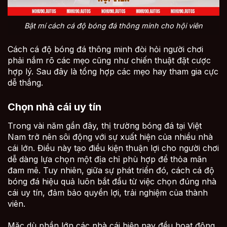
Bật mí cách cá độ bóng đá thông minh cho hội viên
Cách cá độ bóng đá thông minh đòi hỏi người chơi
phải nắm rõ các mẹo cũng như chiến thuật đặt cược
hợp lý. Sau đây là tổng hợp các mẹo hay tham gia cực
dễ thắng.
Chọn nhà cái uy tín
Trong vài năm gần đây, thị trường bóng đá tại Việt
Nam trở nên sôi động với sự xuất hiện của nhiều nhà
cái lớn. Điều này tạo điều kiện thuận lợi cho người chơi
dễ dàng lựa chọn một địa chỉ phù hợp để thỏa mãn
đam mê. Tuy nhiên, giữa sự phát triển đó, cách cá độ
bóng đá hiệu quả luôn bắt đầu từ việc chọn đúng nhà
cái uy tín, đảm bảo quyền lợi, trải nghiệm của thành
viên.
Mặc dù phần lớn các nhà cái hiện nay đều hoạt động