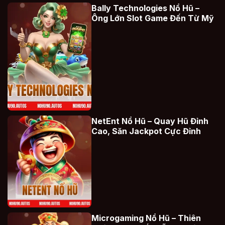
Bally Technologies Nổ Hũ –
Ông Lớn Slot Game Đến Từ Mỹ
Bally Technologies
nổ hũ
NetEnt Nổ Hũ – Quay Hũ Đỉnh
Cao, Săn Jackpot Cực Đỉnh
NetEnt nổ hũ
Microgaming Nổ Hũ – Thiên