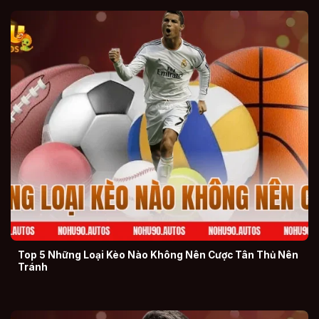
Những loại kèo nào không nên cược
Top 5 Những Loại Kèo Nào Không Nên Cược Tân Thủ Nên
Tránh