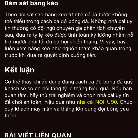
Bám sát bảng kèo
Theo dõi sát sao bảng kèo từ nhà cái là bước không
thể thiếu trong cách cá độ bóng đá. Những nhà cái uy
tín thường có đội ngũ chuyên gia phân tích chuyên
sâu, đưa ra tỷ lệ kèo được tính toán kỹ lưỡng nhằm hỗ
trợ người chơi tối ưu cơ hội chiến thắng. Vì vậy, hãy
luôn xem bảng kèo như nguồn tham khảo quan trọng
trước khi đưa ra quyết định xuống tiền.
Kết luận
Có thể thấy khi áp dụng đúng cách cá độ bóng đá quý
khách sẽ có cơ hội tăng tỷ lệ thắng hiệu quả. Nếu bạn
quan tâm, hãy thử trải nghiệm và chọn nhà cái uy tín
để chơi an toàn, hiệu quả như
nhà cái NOHU90
. Chúc
quý khách may mắn và thắng lớn cùng đội bóng yêu
thích!
BÀI VIẾT LIÊN QUAN