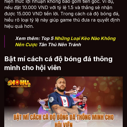
hiện mức lợi nhuận không bao gồm tiền gốc. Ví dụ,
nếu đặt 10.000 VND với tỷ lệ 1.5 và thắng sẽ nhận
được 15.000 VND tiền lời. Trong cách cá độ bóng đá,
hiểu rõ loại tỷ lệ này giúp game thủ đưa ra quyết định
hiệu quả hơn.
Xem thêm: Top 5
Những Loại Kèo Nào Không
Nên Cược
Tân Thủ Nên Tránh
Bật mí cách cá độ bóng đá thông
minh cho hội viên