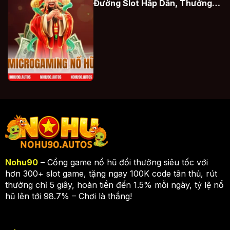
Đường Slot Hấp Dẫn, Thưởng
Khủng
Microgaming nổ hũ
Nohu90
– Cổng game nổ hũ đổi thưởng siêu tốc với
hơn 300+ slot game, tặng ngay 100K code tân thủ, rút
thưởng chỉ 5 giây, hoàn tiền đến 1.5% mỗi ngày, tỷ lệ nổ
hũ lên tới 98.7% – Chơi là thắng!