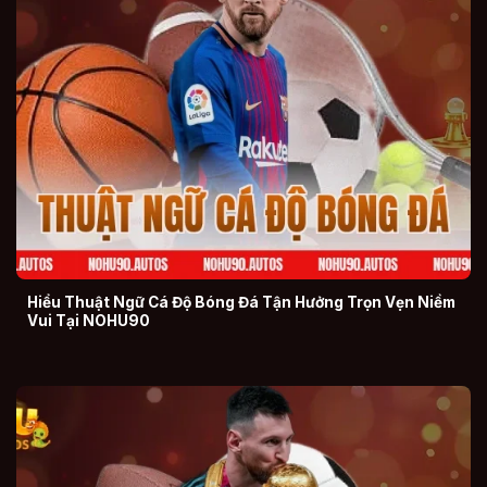
Thuật ngữ cá độ bóng đá
Hiểu Thuật Ngữ Cá Độ Bóng Đá Tận Hưởng Trọn Vẹn Niềm
Vui Tại NOHU90