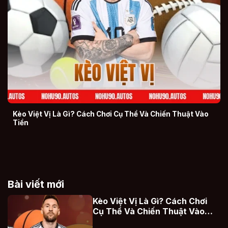
Kèo việt vị
Kèo Việt Vị Là Gì? Cách Chơi Cụ Thể Và Chiến Thuật Vào
Tiền
Bài viết mới
Kèo Việt Vị Là Gì? Cách Chơi
Cụ Thể Và Chiến Thuật Vào
Tiền