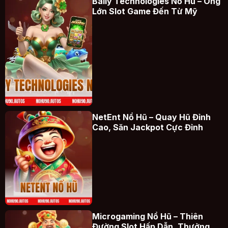
Bally Technologies Nổ Hũ – Ông
Lớn Slot Game Đến Từ Mỹ
Bally Technologies nổ
hũ
NetEnt Nổ Hũ – Quay Hũ Đỉnh
Cao, Săn Jackpot Cực Đỉnh
NetEnt nổ hũ
Microgaming Nổ Hũ – Thiên
Đường Slot Hấp Dẫn, Thưởng