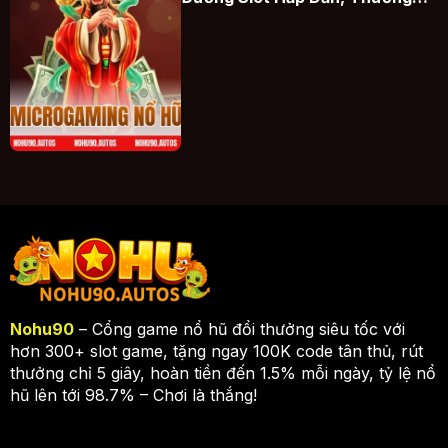
Khủng
Microgaming nổ hũ
Nohu90
– Cổng game nổ hũ đổi thưởng siêu tốc với
hơn 300+ slot game, tặng ngay 100K code tân thủ, rút
thưởng chỉ 5 giây, hoàn tiền đến 1.5% mỗi ngày, tỷ lệ nổ
hũ lên tới 98.7% – Chơi là thắng!